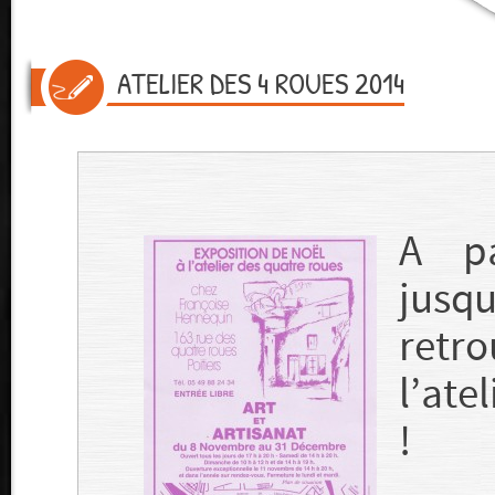
ATELIER DES 4 ROUES 2014
A pa
jus
retr
l’ate
!